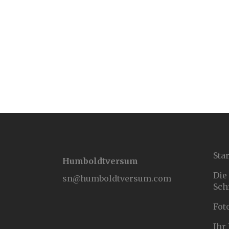
Star
Humboldtversum
Die
sn@humboldtversum.com
Sch
Fot
Ihr