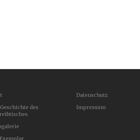
t
Datenschutz
 Geschichte des
Impressum
reibtisches
ogalerie
 Exemplar